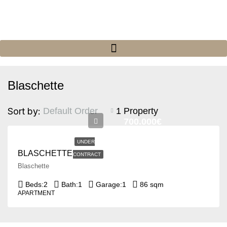
Blaschette
Sort by:
1 Property
Default Order
700.000€
UNDER
BLASCHETTE
CONTRACT
Blaschette
Beds:
2
Bath:
1
Garage:
1
86 sqm
APARTMENT