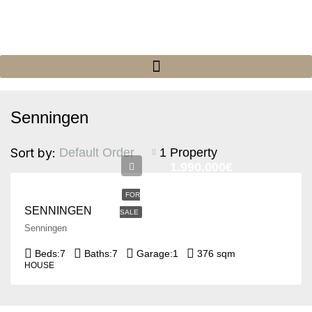
Senningen
Sort by:
1 Property
Default Order
1.990.000€
FOR
SENNINGEN
SALE
Senningen
Beds:
7
Baths:
7
Garage:
1
376 sqm
HOUSE