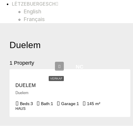
LËTZEBUERGESCH
English
Français
Duelem
1 Property
NC
VERKAF
DUELEM
Duelem
Beds:
3
Bath:
1
Garage:
1
145 m²
HAUS