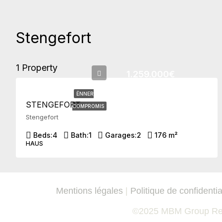
Stengefort
1 Property
1.259.000€
ËNNER
STENGEFORT
COMPROMIS
Stengefort
Beds:
4
Bath:
1
Garages:
2
176 m²
HAUS
Mentions légales
|
Politique de confidentia
©2025 MBM Group Rea