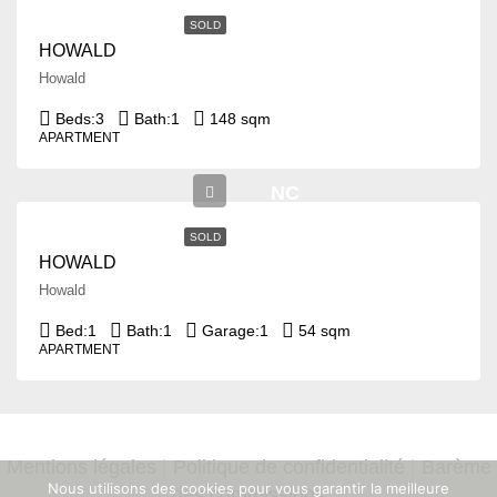
SOLD
HOWALD
Howald
Beds:
3
Bath:
1
148 sqm
APARTMENT
NC
SOLD
HOWALD
Howald
Bed:
1
Bath:
1
Garage:
1
54 sqm
APARTMENT
Mentions légales
|
Politique de confidentialité
|
Barème
Nous utilisons des cookies pour vous garantir la meilleure
des commissions