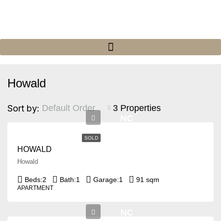
Howald
Sort by:
3 Properties
Default Order
NC
SOLD
HOWALD
Howald
Beds:
2
Bath:
1
Garage:
1
91 sqm
APARTMENT
NC