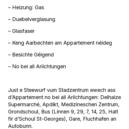
– Heizung: Gas
– Duebelverglasung
– Glasfaser
– Keng Aarbechten am Appartement néideg
– Besichte Géigend
– No bei all Ariichtungen
Just e Steewurf vum Stadzentrum ewech ass
d’Appartement no bei all Ariichtungen: Delhaize
Supermarché, Apdikt, Medizineschen Zentrum,
Grondschoul, Bus (Linnen 9, 29, 7, 14, 25, Halt
fir d’Schoul St-Georges), Gare, Fluchhafen an
Autobunn.