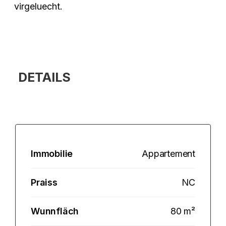
virgeluecht.
DETAILS
Immobilie
Appartement
Praiss
NC
Wunnfläch
80 m²