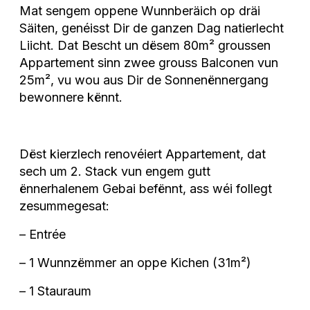
Mat sengem oppene Wunnberäich op dräi
Säiten, genéisst Dir de ganzen Dag natierlecht
Liicht. Dat Bescht un dësem 80m² groussen
Appartement sinn zwee grouss Balconen vun
25m², vu wou aus Dir de Sonnenënnergang
bewonnere kënnt.
Dëst kierzlech renovéiert Appartement, dat
sech um 2. Stack vun engem gutt
ënnerhalenem Gebai befënnt, ass wéi follegt
zesummegesat:
– Entrée
– 1 Wunnzëmmer an oppe Kichen (31m²)
– 1 Stauraum