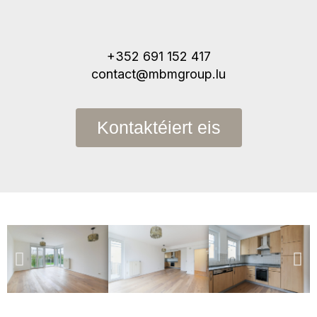
+352 691 152 417
contact@mbmgroup.lu
Kontaktéiert eis