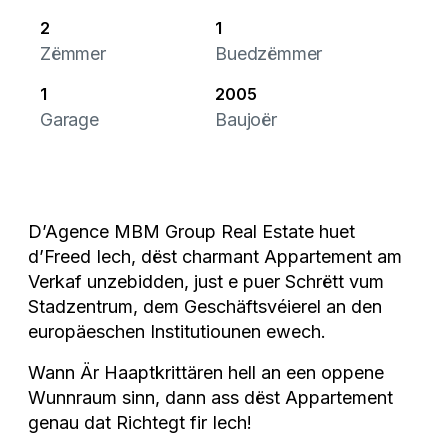
2
1
Zëmmer
Buedzëmmer
1
2005
Garage
Baujoër
D’Agence MBM Group Real Estate huet
d’Freed Iech, dëst charmant Appartement am
Verkaf unzebidden, just e puer Schrëtt vum
Stadzentrum, dem Geschäftsvéierel an den
europäeschen Institutiounen ewech.
Wann Är Haaptkrittären hell an een oppene
Wunnraum sinn, dann ass dëst Appartement
genau dat Richtegt fir Iech!