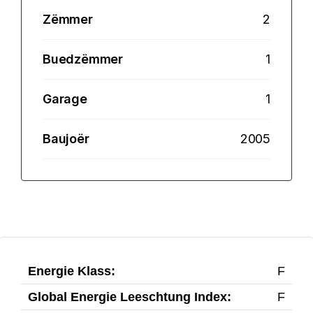
Zëmmer
2
Buedzëmmer
1
Garage
1
Baujoër
2005
Energie Klass:
F
Global Energie Leeschtung Index:
F