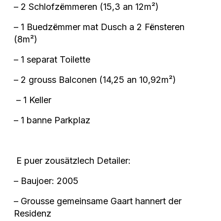
– 2 Schlofzëmmeren (15,3 an 12m²)
– 1 Buedzëmmer mat Dusch a 2 Fënsteren
(8m²)
– 1 separat Toilette
– 2 grouss Balconen (14,25 an 10,92m²)
– 1 Keller
– 1 banne Parkplaz
E puer zousätzlech Detailer:
– Baujoer: 2005
– Grousse gemeinsame Gaart hannert der
Residenz