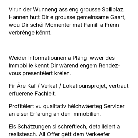
Virun der Wunneng ass eng grousse Spillplaz.
Hannen hutt Dir e grousse gemeinsame Gaart,
wou Dir schéi Momenter mat Famill a Frënn
verbrénge kënnt.
Weider Informatiounen a Pläng iwwer dës
Immobilie kennt Dir wärend engem Rendez-
vous presentéiert kréien.
Fir Äre Kaf / Verkaf / Lokatiounsprojet, vertraut
erfuerene Fachleit.
Profitéiert vu qualitativ héichwäerteg Servicer
an eiser Erfarung an den Immobilien.
Eis Schätzungen si schrëftlech, detailléiert a
realistesch. All Offer gëtt dem Verkeefer