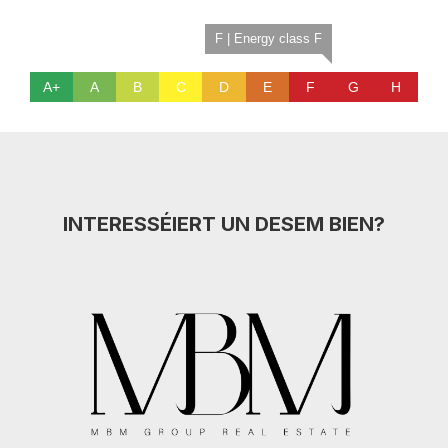
F | Energy class F
A+
A
B
C
D
E
F
G
H
INTERESSÉIERT UN DESEM BIEN?