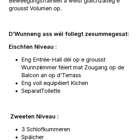
Beweegungsfräiheet a weist gläichzäiteg e
grousst Volumen op.
D’Wunneng ass wéi follegt zesummegesat:
Eischten Niveau :
Eng Entrée-Hall déi op e grousst
Wunnzëmmer féiert mat Zougang op de
Balcon an op d’Terrass
Eng voll equipéiert Kichen
SeparatToilette
Zweeten Niveau :
3 Schlofkummeren
Späicher