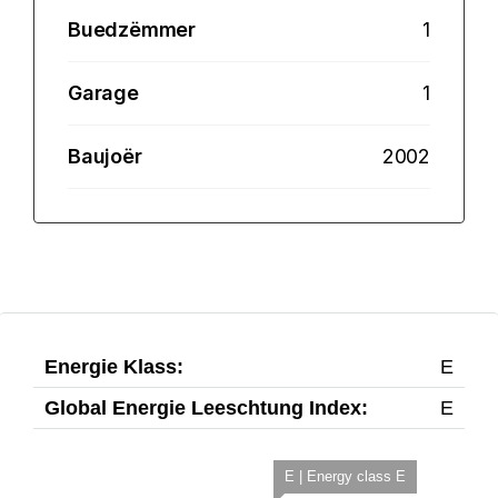
Buedzëmmer
1
Garage
1
Baujoër
2002
Energie Klass:
E
Global Energie Leeschtung Index:
E
E | Energy class E