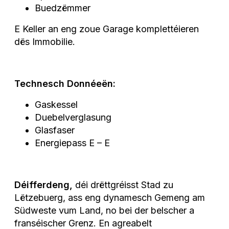
Buedzëmmer
E Keller an eng zoue Garage komplettéieren
dës Immobilie.
Technesch Donnéeën:
Gaskessel
Duebelverglasung
Glasfaser
Energiepass E – E
Déifferdeng,
déi drëttgréisst Stad zu
Lëtzebuerg, ass eng dynamesch Gemeng am
Südweste vum Land, no bei der belscher a
franséischer Grenz. En agreabelt