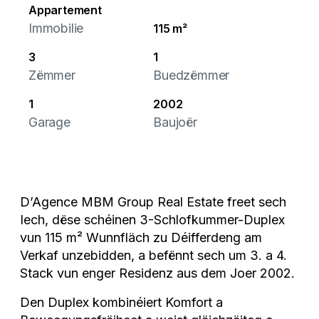
Appartement
Immobilie
115 m²
3
1
Zëmmer
Buedzëmmer
1
2002
Garage
Baujoër
D’Agence MBM Group Real Estate freet sech
Iech, dëse schéinen 3-Schlofkummer-Duplex
vun 115 m² Wunnfläch zu Déifferdeng am
Verkaf unzebidden, a befënnt sech um 3. a 4.
Stack vun enger Residenz aus dem Joer 2002.
Den Duplex kombinéiert Komfort a