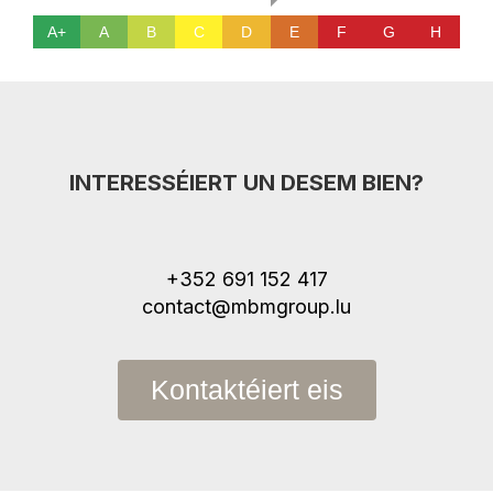
A+
A
B
C
D
E
F
G
H
INTERESSÉIERT UN DESEM BIEN?
+352 691 152 417
contact@mbmgroup.lu
Kontaktéiert eis