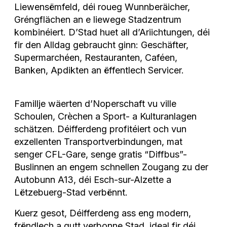
Liewensëmfeld, déi roueg Wunnberäicher,
Gréngflächen an e liewege Stadzentrum
kombinéiert. D’Stad huet all d’Ariichtungen, déi
fir den Alldag gebraucht ginn: Geschäfter,
Supermarchéen, Restauranten, Caféen,
Banken, Apdikten an ëffentlech Servicer.
Famillje wäerten d’Noperschaft vu ville
Schoulen, Crèchen a Sport- a Kulturanlagen
schätzen. Déifferdeng profitéiert och vun
exzellenten Transportverbindungen, mat
senger CFL-Gare, senge gratis “Diffbus”-
Buslinnen an engem schnellen Zougang zu der
Autobunn A13, déi Esch-sur-Alzette a
Lëtzebuerg-Stad verbënnt.
Kuerz gesot, Déifferdeng ass eng modern,
frëndlech a gutt verbonne Stad, ideal fir déi,