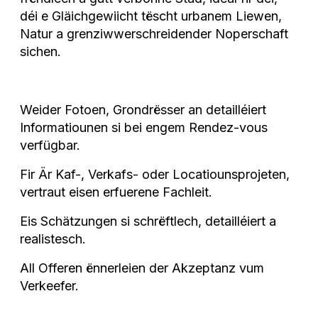
déi e Gläichgewiicht tëscht urbanem Liewen,
Natur a grenziwwerschreidender Noperschaft
sichen.
Weider Fotoen, Grondrësser an detailléiert
Informatiounen si bei engem Rendez-vous
verfügbar.
Fir Är Kaf-, Verkafs- oder Locatiounsprojeten,
vertraut eisen erfuerene Fachleit.
Eis Schätzungen si schrëftlech, detailléiert a
realistesch.
All Offeren ënnerleien der Akzeptanz vum
Verkeefer.