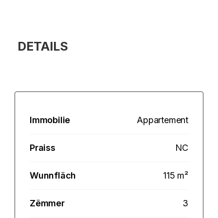
DETAILS
Immobilie
Appartement
Praiss
NC
Wunnfläch
115 m²
Zëmmer
3