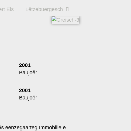
rt Eis
Lëtzebuergesch
2001
Baujoër
2001
Baujoër
ës eenzegaarteg Immobilie e