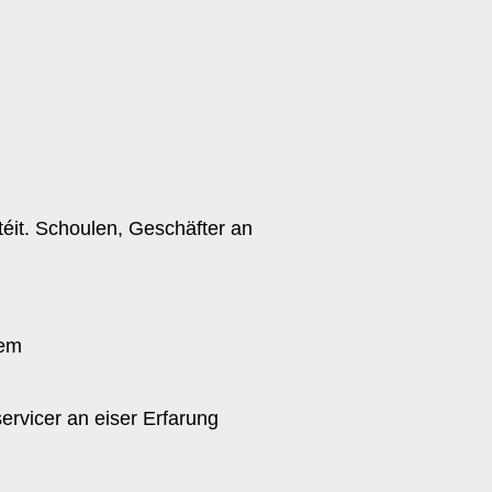
téit. Schoulen, Geschäfter an
gem
servicer an eiser Erfarung