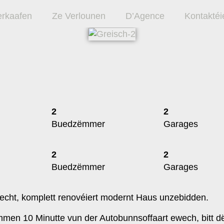
erkaafen
Ze Verlounen
D’Agence
Kontaktéie
2
2
Buedzëmmer
Garages
2
2
Buedzëmmer
Garages
cht, komplett renovéiert modernt Haus unzebidden.
en 10 Minutte vun der Autobunnsoffaart ewech, bitt d