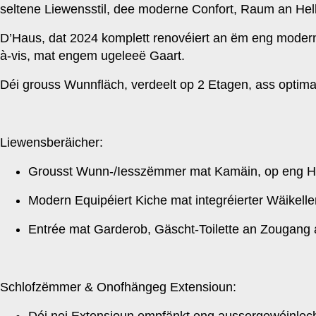
seltene Liewensstil, dee moderne Confort, Raum an Helle
D’Haus, dat 2024 komplett renovéiert an ëm eng modern 
à-vis, mat engem ugeleeë Gaart.
Déi grouss Wunnfläch, verdeelt op 2 Etagen, ass optim
Liewensberäicher:
Grousst Wunn-/Iesszëmmer mat Kamäin, op eng Hol
Modern Equipéiert Kiche mat integréierter Wäikeller
Entrée mat Garderob, Gäscht-Toilette an Zougang a
Schlofzëmmer & Onofhängeg Extensioun:
Déi nei Extensioun empfänkt eng aussergewéinlech