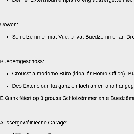
Uewen:
Schlofzëmmer mat Vue, privat Buedzëmmer an Dr
Buedemgeschoss:
Grousst a moderne Büro (ideal fir Home-Office), B
Dës Extensioun ka ganz einfach an en onofhängeg
E Gank féiert op 3 grouss Schlofzëmmer an e Buedzëm
Aussergewéinleche Garage: