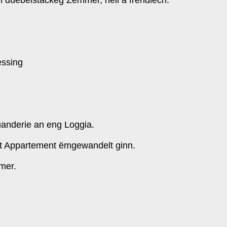
essing
uanderie an eng Loggia.
t Appartement ëmgewandelt ginn.
mer.