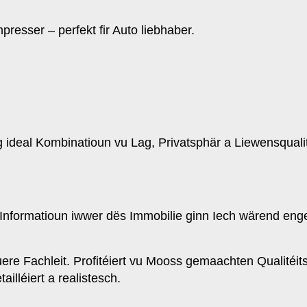
mpresser – perfekt fir Auto liebhaber.
g ideal Kombinatioun vu Lag, Privatsphär a Liewensquali
er Informatioun iwwer dës Immobilie ginn Iech wärend en
fuere Fachleit. Profitéiert vu Mooss gemaachten Qualitéit
ailléiert a realistesch.