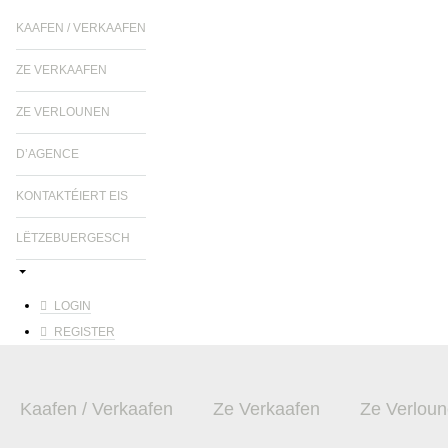
KAAFEN / VERKAAFEN
ZE VERKAAFEN
ZE VERLOUNEN
D’AGENCE
KONTAKTÉIERT EIS
LËTZEBUERGESCH
LOGIN
REGISTER
Kaafen / Verkaafen
Ze Verkaafen
Ze Verlou