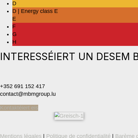
D
D | Energy class E
E
F
G
H
INTERESSÉIERT UN DESEM B
+352 691 152 417
contact@mbmgroup.lu
Kontaktéiert eis
Mentions légales
|
Politique de confidentialité
|
Barème d