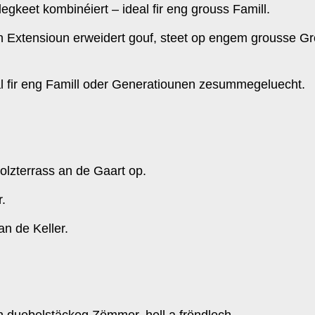
gkeet kombinéiert – ideal fir eng grouss Famill.
Extensioun erweidert gouf, steet op engem grousse Gron
al fir eng Famill oder Generatiounen zesummegeluecht.
zterrass an de Gaart op.
.
n de Keller.
 duebelstäckeg Zëmmer, hell a frëndlech.