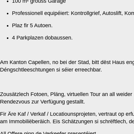
100 m² grouss Garage
Professionell equipéiert: Kontrollgrief, Autoslift, Ko
Plaz fir 5 Autoen.
4 Parkplazen dobaussen.
Am Kanton Capellen, no bei der Stad, bitt dëst Haus en
Déngschtleeschtungen si séier erreechbar.
Zousätzlech Fotoen, Pläng, virtuellen Tour an all weid
Rendezvous zur Verfügung gestallt.
Fir Äre Kaf / Verkaf / Locatiounsprojeten, vertraut op er
am Immobiliëberäich. Eis Schätzungen si schrëftlech, det
All Offere ginn de Verkeefer presentéiert.