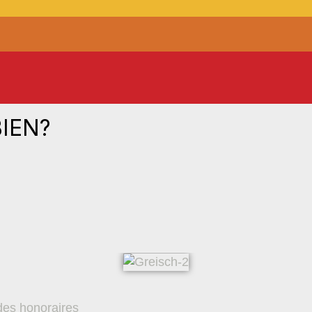
IEN?
es honoraires