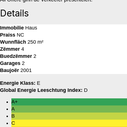
Details
Immobilie
Haus
Praiss
NC
Wunnfläch
250 m²
Zëmmer
4
Buedzëmmer
2
Garages
2
Baujoër
2001
Energie Klass:
E
Global Energie Leeschtung Index:
D
A+
A
B
C