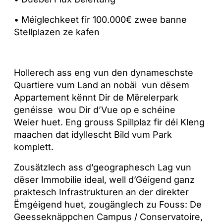
• Méiglechkeet fir 100.000€ zwee banne
Stellplazen ze kafen
Hollerech ass eng vun den dynameschste
Quartiere vum Land an nobäi vun dësem
Appartement kënnt Dir de Mërelerpark
genéisse wou Dir d’Vue op e schéine
Weier huet. Eng grouss Spillplaz fir déi Kleng
maachen dat idyllescht Bild vum Park
komplett.
Zousätzlech ass d’geographesch Lag vun
dëser Immobilie ideal, well d’Géigend ganz
praktesch Infrastrukturen an der direkter
Ëmgéigend huet, zougänglech zu Fouss: De
Geesseknäppchen Campus / Conservatoire,