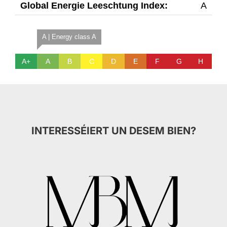
Global Energie Leeschtung Index:
A
A | Energy class A
A+
A
B
C
D
E
F
G
H
INTERESSÉIERT UN DESEM BIEN?