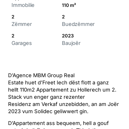
Immobilie
110 m²
2
2
Zëmmer
Buedzëmmer
2
2023
Garages
Baujoër
D’Agence MBM Group Real
Estate huet d’Freet Iech dëst flott a ganz
hellt 110m2 Appartement zu Hollerech um 2.
Stack vun enger ganz rezenter
Residenz am Verkaf unzebidden, an am Joër
2023 vum Solidec geliwwert gin.
D’Appartement ass bequeem, hell a gouf