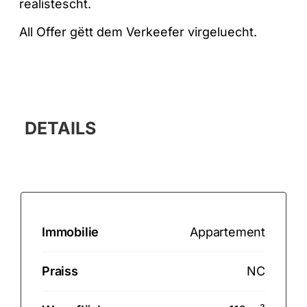
realistescht.
All Offer gëtt dem Verkeefer virgeluecht.
DETAILS
Immobilie
Appartement
Praiss
NC