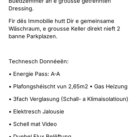
Buedzëmmer an e grousse getrennten
Dressing.
Fir dës Immobilie hutt Dir e gemeinsame
Wäschraum, e grousse Keller direkt nieft 2
banne Parkplazen.
Technesch Donnéeën:
• Energie Pass: A-A
• Plafongshéischt vun 2,65m2 • Gas Heizung
• 3fach Verglasung (Schall- a Klimaisolatioun)
• Elektresch Jalousie
• Schell mat Video
• Duebel Flux Belëftung