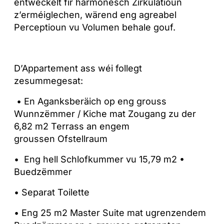
entwéckelt fir harmonesch Zirkulatioun
z’erméiglechen, wärend eng agreabel
Perceptioun vu Volumen behale gouf.
D’Appartement ass wéi follegt
zesummegesat:
• En Aganksberäich op eng grouss
Wunnzëmmer / Kiche mat Zougang zu der
6,82 m2 Terrass an engem
groussen Ofstellraum
• Eng hell Schlofkummer vu 15,79 m2 •
Buedzëmmer
• Separat Toilette
• Eng 25 m2 Master Suite mat ugrenzendem