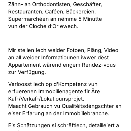
Zänn- an Orthodontisten, Geschäfter,
Restauranten, Caféen, Bäckereien,
Supermarchéen an nëmme 5 Minutte
vun der Cloche d’Or ewech.
Mir stellen Iech weider Fotoen, Pläng, Video
an all weider Informatiounen iwwer dëst
Appartement wärend engem Rendez-vous
zur Verfügung.
Verloosst Iech op d’Kompetenz vun
erfuerenen Immobilienagente fir Äre
Kaf-/Verkaf-/Lokatiounsprojet.
Maacht Gebrauch vu Qualitéitsdéngschter an
eiser Erfarung an der Immobiliebranche.
Eis Schätzungen si schrëftlech, detailléiert a