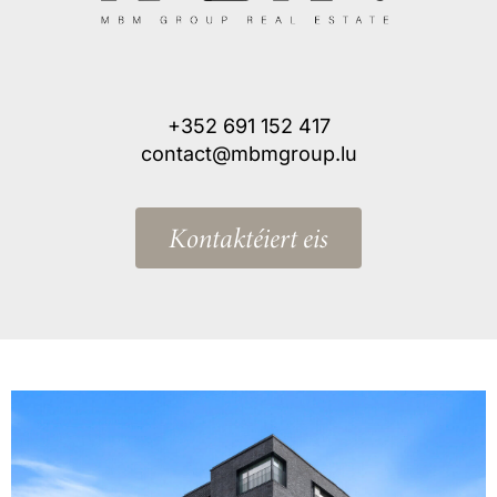
+352 691 152 417
contact@mbmgroup.lu
Kontaktéiert eis