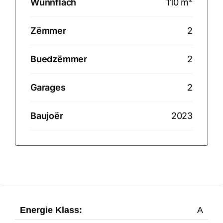
Wunnfläch
110 m²
Zëmmer
2
Buedzëmmer
2
Garages
2
Baujoër
2023
Energie Klass:
A