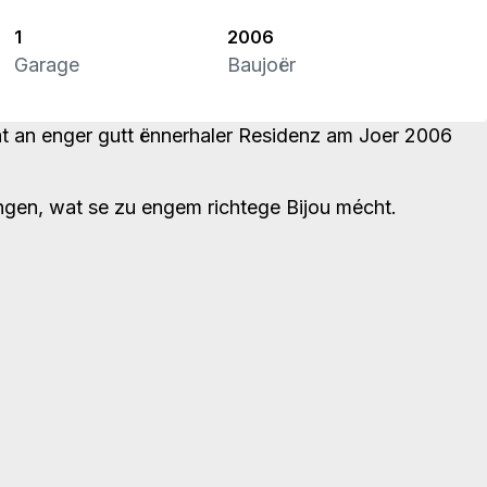
1
2006
Garage
Baujoër
t an enger gutt ënnerhaler Residenz am Joer 2006
ungen, wat se zu engem richtege Bijou mécht.