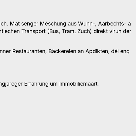
rich. Mat senger Mëschung aus Wunn-, Aarbechts- a
ntlechen Transport (Bus, Tram, Zuch) direkt virun der
nner Restauranten, Bäckereien an Apdikten, déi eng
angjäreger Erfahrung um Immobiliemaart.