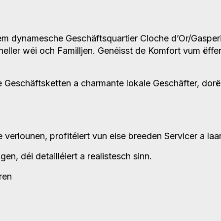
dem dynamesche Geschäftsquartier Cloche d’Or/Gaspe
oneller wéi och Familljen. Genéisst de Komfort vum ëffe
 Geschäftsketten a charmante lokale Geschäfter, dorë
 verlounen, profitéiert vun eise breeden Servicer a la
, déi detailléiert a realistesch sinn.
ren