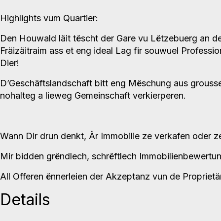
Highlights vum Quartier:
Den Houwald läit tëscht der Gare vu Lëtzebuerg an 
Fräizäitraim ass et eng ideal Lag fir souwuel Professi
Dier!
D’Geschäftslandschaft bitt eng Mëschung aus grousse
nohalteg a lieweg Gemeinschaft verkierperen.
Wann Dir drun denkt, Är Immobilie ze verkafen oder ze
Mir bidden grëndlech, schrëftlech Immobilienbewertungen
All Offeren ënnerleien der Akzeptanz vun de Proprietä
Details