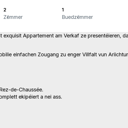
2
1
Zëmmer
Buedzëmmer
 exquisit Appartement am Verkaf ze presentéieren, da
bilie einfachen Zougang zu enger Villfalt vun Ariicht
 Rez-de-Chaussée.
mplett ekipéiert a nei ass.