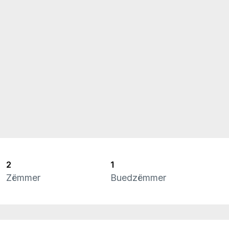
2
1
Zëmmer
Buedzëmmer