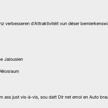
z verbesseren d’Attraktivitéit vun dëser bemierkenswä
he Jalousien
Vëlosraum
ass just vis-à-vis, sou datt Dir net emol en Auto bra