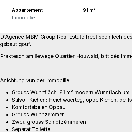
Appartement
91 m²
Immobilie
D’Agence MBM Group Real Estate freet sech Iech dëst
gebaut gouf.
Praktesch am liewege Quartier Houwald, bitt dës Immo
Ariichtung vun der Immobilie:
Grouss Wunnfläch: 91 m² modern Wunnfläch um
Stilvoll Kichen: Héichwäerteg, oppe Kichen, déi ko
Komfortabelen Opbau
Grouss Wunnzëmmer
Zwou grouss Schlofzëmmeren
Separat Toilette