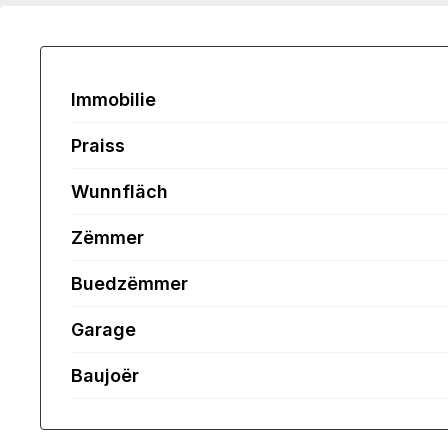
Immobilie
Praiss
Wunnfläch
Zëmmer
Buedzëmmer
Garage
Baujoër