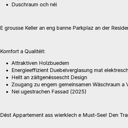
Duschraum och néi
E grousse Keller an eng banne Parkplaz an der Residen
Komfort a Qualitéit:
Attraktiven Holzbuedem
Energieeffizient Duebelverglasung mat elektresc
Hellt an zäitgenëssescht Design
Zougang zu engem gemeinsamen Wäschraum a 
Nei ugestrachen Fassad (2025)
Dëst Appartement ass wierklech e Must-See! Den Tram 