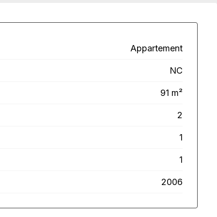
Appartement
NC
91 m²
2
1
1
2006