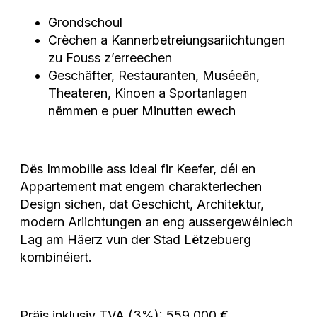
Grondschoul
Crèchen a Kannerbetreiungsariichtungen
zu Fouss z’erreechen
Geschäfter, Restauranten, Muséeën,
Theateren, Kinoen a Sportanlagen
nëmmen e puer Minutten ewech
Dës Immobilie ass ideal fir Keefer, déi en
Appartement mat engem charakterlechen
Design sichen, dat Geschicht, Architektur,
modern Ariichtungen an eng aussergewéinlech
Lag am Häerz vun der Stad Lëtzebuerg
kombinéiert.
Präis inklusiv TVA (3%): 559.000 €