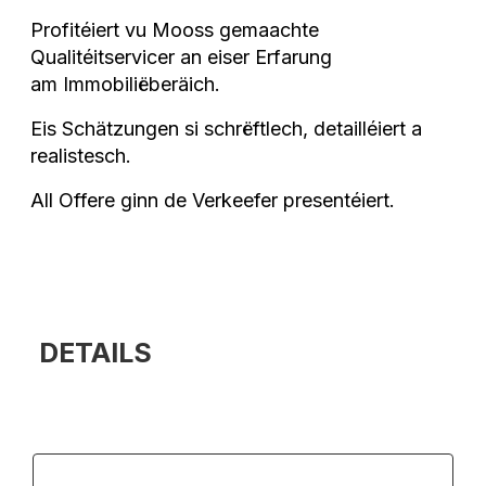
Profitéiert vu Mooss gemaachte
Qualitéitservicer an eiser Erfarung
am Immobiliëberäich.
Eis Schätzungen si schrëftlech, detailléiert a
realistesch.
All Offere ginn de Verkeefer presentéiert.
DETAILS