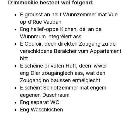
D’Immobilie besteet wei folgend:
E grousst an hellt Wunnzëmmer mat Vue
op d’Rue Vauban
Eng hallef-oppe Kichen, déi an de
Wunnraum integréiert ass
E Couloir, deen direkten Zougang zu de
verschiddene Beräicher vum Appartement
bitt
E schéine privaten Haff, deen iwwer
eng Dier zougänglech ass, wat den
Zougang no baussen erméiglecht
E schéint Schlofzëmmer mat engem
eegenen Duschraum
Eng separat WC
Eng Wäschkichen