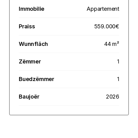
Immobilie
Appartement
Praiss
559.000€
Wunnfläch
44 m²
Zëmmer
1
Buedzëmmer
1
Baujoër
2026