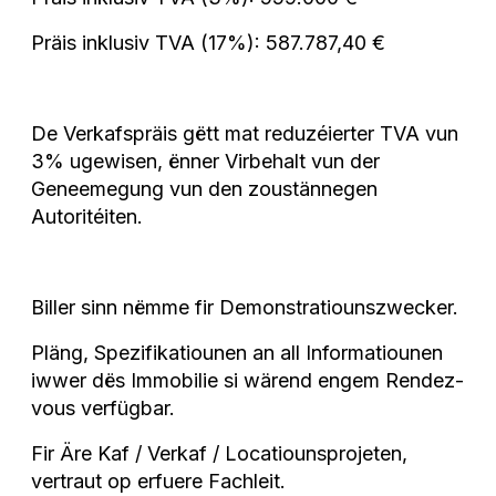
Präis inklusiv TVA (17%): 587.787,40 €
De Verkafspräis gëtt mat reduzéierter TVA vun
3% ugewisen, ënner Virbehalt vun der
Geneemegung vun den zoustännegen
Autoritéiten.
Biller sinn nëmme fir Demonstratiounszwecker.
Pläng, Spezifikatiounen an all Informatiounen
iwwer dës Immobilie si wärend engem Rendez-
vous verfügbar.
Fir Äre Kaf / Verkaf / Locatiounsprojeten,
vertraut op erfuere Fachleit.