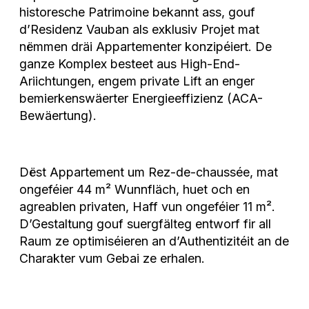
historesche Patrimoine bekannt ass, gouf
d’Residenz Vauban als exklusiv Projet mat
nëmmen dräi Appartementer konzipéiert. De
ganze Komplex besteet aus High-End-
Ariichtungen, engem private Lift an enger
bemierkenswäerter Energieeffizienz (ACA-
Bewäertung).
Dëst Appartement um Rez-de-chaussée, mat
ongeféier 44 m² Wunnfläch, huet och en
agreablen privaten, Haff vun ongeféier 11 m².
D’Gestaltung gouf suergfälteg entworf fir all
Raum ze optimiséieren an d’Authentizitéit an de
Charakter vum Gebai ze erhalen.