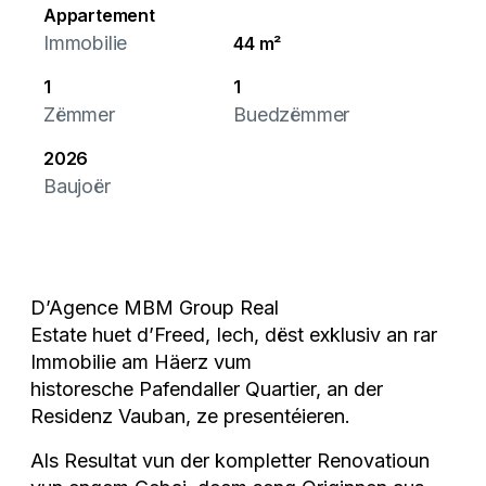
Appartement
Immobilie
44 m²
1
1
Zëmmer
Buedzëmmer
2026
Baujoër
D’Agence MBM Group Real
Estate huet d’Freed, Iech, dëst exklusiv an rar
Immobilie am Häerz vum
historesche Pafendaller Quartier, an der
Residenz Vauban, ze presentéieren.
Als Resultat vun der kompletter Renovatioun