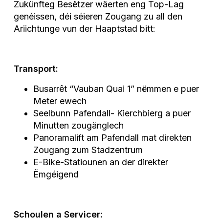
Zukünfteg Besëtzer wäerten eng Top-Lag
genéissen, déi séieren Zougang zu all den
Ariichtunge vun der Haaptstad bitt:
Transport:
Busarrêt “Vauban Quai 1” nëmmen e puer
Meter ewech
Seelbunn Pafendall- Kierchbierg a puer
Minutten zougänglech
Panoramalift am Pafendall mat direkten
Zougang zum Stadzentrum
E-Bike-Statiounen an der direkter
Ëmgéigend
Schoulen a Servicer: