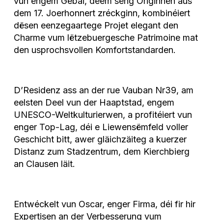
vun engem Gebai, deem seng Originnen aus
dem 17. Joerhonnert zréckginn, kombinéiert
dësen eenzegaartege Projet elegant den
Charme vum lëtzebuergesche Patrimoine mat
den usprochsvollen Komfortstandarden.
D’Residenz ass an der rue Vauban Nr39, am
eelsten Deel vun der Haaptstad, engem
UNESCO-Weltkulturierwen, a profitéiert vun
enger Top-Lag, déi e Liewensëmfeld voller
Geschicht bitt, awer gläichzäiteg a kuerzer
Distanz zum Stadzentrum, dem Kierchbierg
an Clausen läit.
Entwéckelt vun Oscar, enger Firma, déi fir hir
Expertisen an der Verbesserung vum