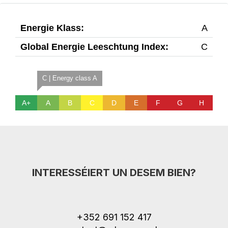
Energie Klass:
A
Global Energie Leeschtung Index:
C
C | Energy class A
A+
A
B
C
D
E
F
G
H
INTERESSÉIERT UN DESEM BIEN?
+352 691 152 417