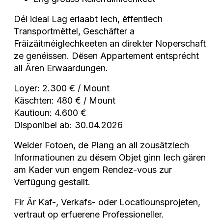
Déi ideal Lag erlaabt Iech, ëffentlech
Transportmëttel, Geschäfter a
Fräizäitméiglechkeeten an direkter Noperschaft
ze genéissen. Dësen Appartement entsprécht
all Ären Erwaardungen.
Loyer: 2.300 € / Mount
Käschten: 480 € / Mount
Kautioun: 4.600 €
Disponibel ab: 30.04.2026
Weider Fotoen, de Plang an all zousätzlech
Informatiounen zu dësem Objet ginn Iech gären
am Kader vun engem Rendez-vous zur
Verfügung gestallt.
Fir Är Kaf-, Verkafs- oder Locatiounsprojeten,
vertraut op erfuerene Professioneller.