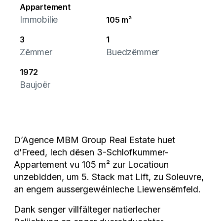
Appartement
Immobilie
105 m²
3
1
Zëmmer
Buedzëmmer
1972
Baujoër
D’Agence MBM Group Real Estate huet
d’Freed, Iech dësen 3-Schlofkummer-
Appartement vu 105 m² zur Locatioun
unzebidden, um 5. Stack mat Lift, zu Soleuvre,
an engem aussergewéinleche Liewensëmfeld.
Dank senger villfälteger natierlecher