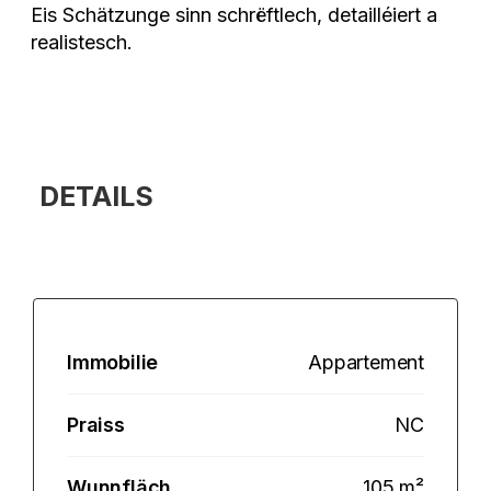
Eis Schätzunge sinn schrëftlech, detailléiert a
realistesch.
DETAILS
Immobilie
Appartement
Praiss
NC
Wunnfläch
105 m²