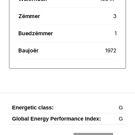
Zëmmer
3
Buedzëmmer
1
Baujoër
1972
Energetic class:
G
Global Energy Performance Index:
G