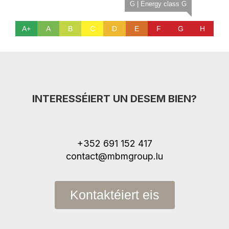
G | Energy class G
A+
A
B
C
D
E
F
G
H
INTERESSÉIERT UN DESEM BIEN?
+352 691 152 417
contact@mbmgroup.lu
Kontaktéiert eis