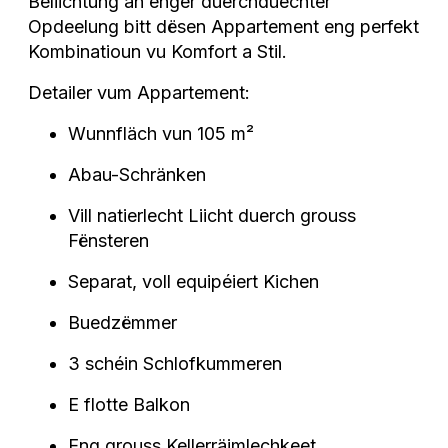
Beliichtung an enger duerchduechter
Opdeelung bitt dësen Appartement eng perfekt
Kombinatioun vu Komfort a Stil.
Detailer vum Appartement:
Wunnfläch vun 105 m²
Abau-Schränken
Vill natierlecht Liicht duerch grouss
Fënsteren
Separat, voll equipéiert Kichen
Buedzëmmer
3 schéin Schlofkummeren
E flotte Balkon
Eng grouss Kellerräimlechkeet