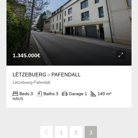
1.345.000€
LËTZEBUERG – PAFENDALL
Lëtzebuerg-Pafendall
Beds:
3
Baths:
3
Garage:
1
140 m²
HAUS
1
2
3