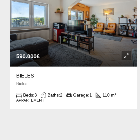
590.000€
BIELES
Bieles
Beds:
3
Baths:
2
Garage:
1
110 m²
APPARTEMENT