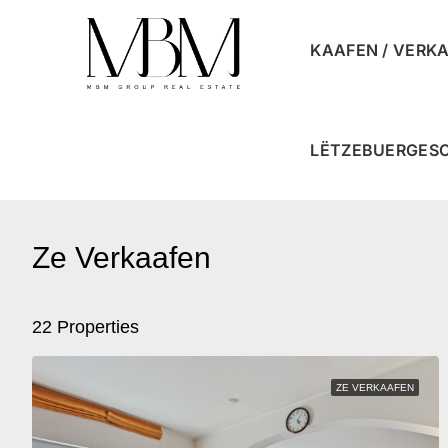
KAAFEN / VERK
LËTZEBUERGES
Ze Verkaafen
22 Properties
ZE VERKAAFEN