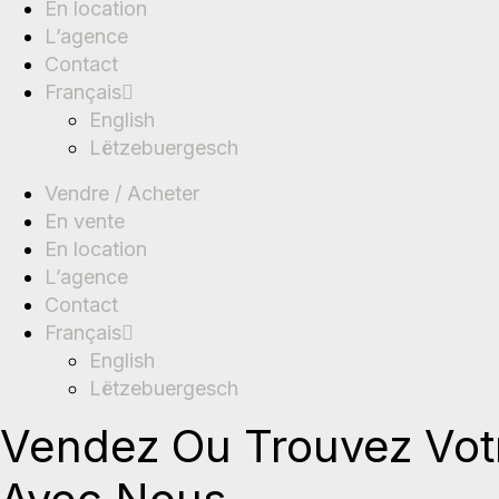
En location
L’agence
Contact
Français
English
Lëtzebuergesch
Vendre / Acheter
En vente
En location
L’agence
Contact
Français
English
Lëtzebuergesch
Vendez Ou Trouvez Vot