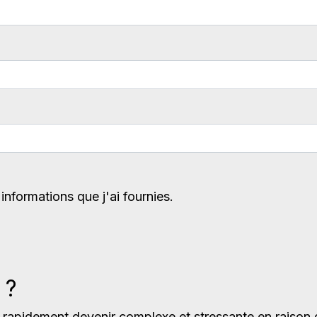
informations que j'ai fournies.
 ?
 rapidement devenir complexe et stressante en raison