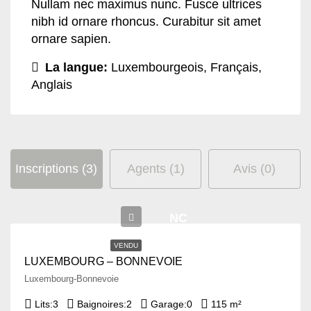
Nullam nec maximus nunc. Fusce ultrices
nibh id ornare rhoncus. Curabitur sit amet
ornare sapien.
La langue:
Luxembourgeois, Français,
Anglais
Inscriptions (3)
Agents (1)
Avis (0)
NC
VENDU
LUXEMBOURG – BONNEVOIE
Luxembourg-Bonnevoie
Lits:
3
Baignoires:
2
Garage:
0
115 m²