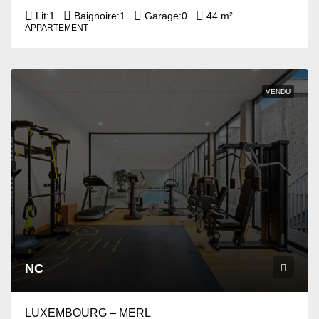
Lit:
1
Baignoire:
1
Garage:
0
44 m²
APPARTEMENT
VENDU
NC
LUXEMBOURG – MERL