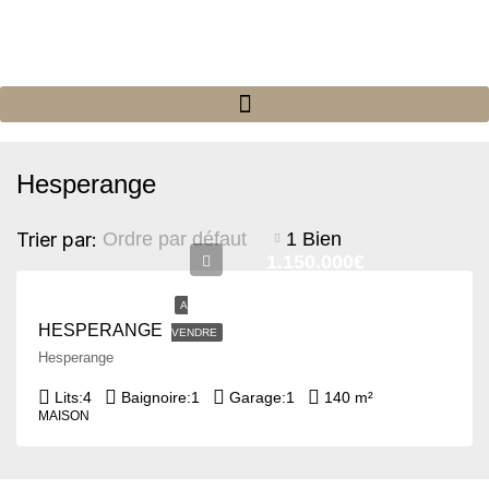
Hesperange
Trier par:
1 Bien
Ordre par défaut
1.150.000€
A
HESPERANGE
VENDRE
Hesperange
Lits:
4
Baignoire:
1
Garage:
1
140 m²
MAISON