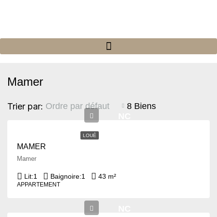
Mamer
Trier par:
8 Biens
Ordre par défaut
NC
LOUÉ
MAMER
Mamer
Lit:
1
Baignoire:
1
43 m²
APPARTEMENT
NC