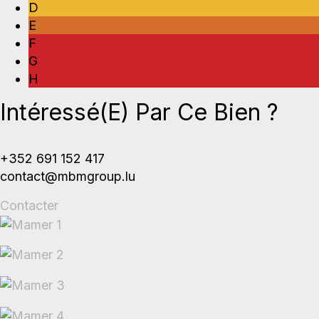
D
E
F
G
H
Intéressé(e) Par Ce Bien ?
+352 691 152 417
contact@mbmgroup.lu
Contacter