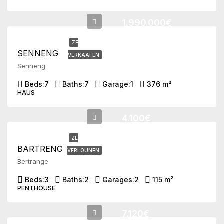
1.990.000€
ZE
SENNENG
VERKAAFEN
Senneng
Beds:
7
Baths:
7
Garage:
1
376 m²
HAUS
4.100€
ZE
BARTRENG
VERLOUNEN
Bertrange
Beds:
3
Baths:
2
Garages:
2
115 m²
PENTHOUSE
7.120€