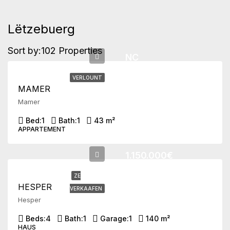
Lëtzebuerg
Sort by:
102 Properties
NC
VERLOUNT
MAMER
Mamer
Bed:
1
Bath:
1
43 m²
APPARTEMENT
1.150.000€
ZE
HESPER
VERKAAFEN
Hesper
Beds:
4
Bath:
1
Garage:
1
140 m²
HAUS