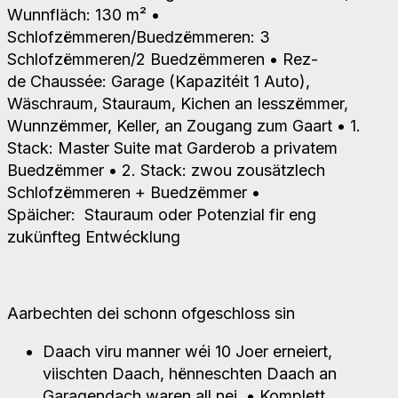
Wunnfläch: 130 m² •
Schlofzëmmeren/Buedzëmmeren: 3
Schlofzëmmeren/2 Buedzëmmeren • Rez-
de Chaussée: Garage (Kapazitéit 1 Auto),
Wäschraum, Stauraum, Kichen an Iesszëmmer,
Wunnzëmmer, Keller, an Zougang zum Gaart • 1.
Stack: Master Suite mat Garderob a privatem
Buedzëmmer • 2. Stack: zwou zousätzlech
Schlofzëmmeren + Buedzëmmer •
Späicher: Stauraum oder Potenzial fir eng
zukünfteg Entwécklung
Aarbechten dei schonn ofgeschloss sin
Daach viru manner wéi 10 Joer erneiert,
viischten Daach, hënneschten Daach an
Garagendach waren all nei. • Komplett