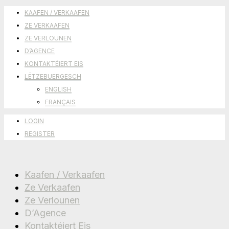
KAAFEN / VERKAAFEN
ZE VERKAAFEN
ZE VERLOUNEN
D’AGENCE
KONTAKTÉIERT EIS
LËTZEBUERGESCH
ENGLISH
FRANÇAIS
LOGIN
REGISTER
Kaafen / Verkaafen
Ze Verkaafen
Ze Verlounen
D’Agence
Kontaktéiert Eis