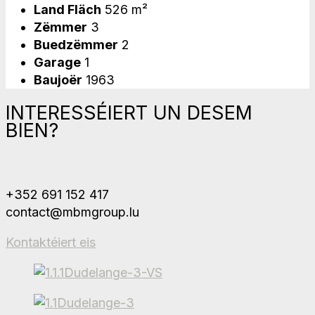
Land Fläch
526 m²
Zëmmer
3
Buedzëmmer
2
Garage
1
Baujoër
1963
INTERESSÉIERT UN DESEM
BIEN?
+352 691 152 417
contact@mbmgroup.lu
Kontaktéiert eis