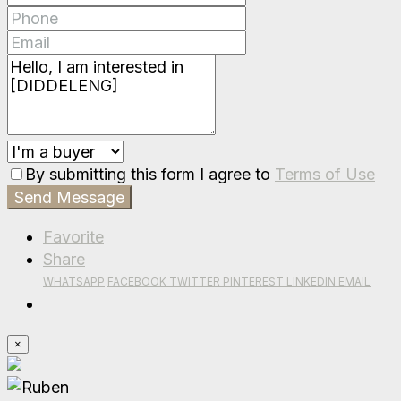
By submitting this form I agree to
Terms of Use
Send Message
Favorite
Share
WHATSAPP
FACEBOOK
TWITTER
PINTEREST
LINKEDIN
EMAIL
×