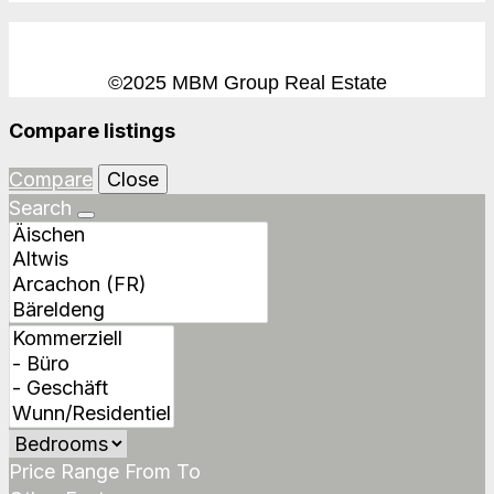
©2025 MBM Group Real Estate
Compare listings
Compare
Close
Search
Price Range
From
To