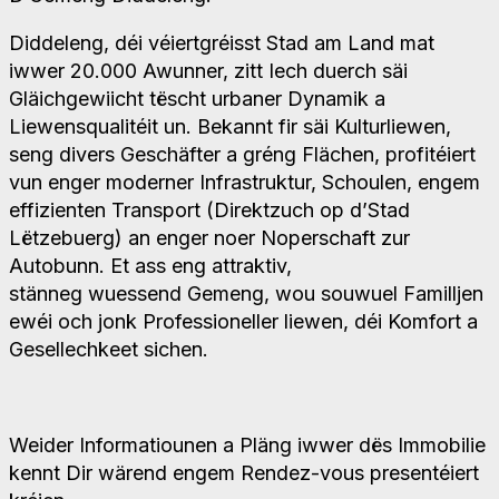
Diddeleng, déi véiertgréisst Stad am Land mat
iwwer 20.000 Awunner, zitt Iech duerch säi
Gläichgewiicht tëscht urbaner Dynamik a
Liewensqualitéit un. Bekannt fir säi Kulturliewen,
seng divers Geschäfter a gréng Flächen, profitéiert
vun enger moderner Infrastruktur, Schoulen, engem
effizienten Transport (Direktzuch op d’Stad
Lëtzebuerg) an enger noer Noperschaft zur
Autobunn. Et ass eng attraktiv,
stänneg wuessend Gemeng, wou souwuel Familljen
ewéi och jonk Professioneller liewen, déi Komfort a
Gesellechkeet sichen.
Weider Informatiounen a Pläng iwwer dës Immobilie
kennt Dir wärend engem Rendez-vous presentéiert