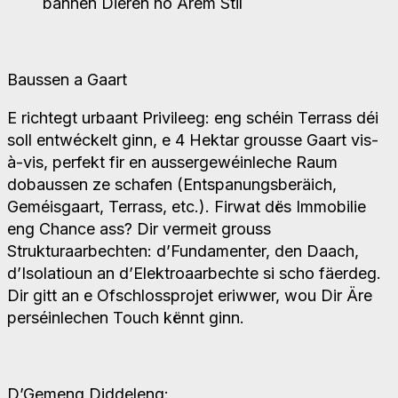
bannen Dieren no Ärem Stil
Baussen a Gaart
E richtegt urbaant Privileeg: eng schéin Terrass déi
soll entwéckelt ginn, e 4 Hektar grousse Gaart vis-
à-vis, perfekt fir en aussergewéinleche Raum
dobaussen ze schafen (Entspanungsberäich,
Geméisgaart, Terrass, etc.). Firwat dës Immobilie
eng Chance ass? Dir vermeit grouss
Strukturaarbechten: d’Fundamenter, den Daach,
d’Isolatioun an d’Elektroaarbechte si scho fäerdeg.
Dir gitt an e Ofschlossprojet eriwwer, wou Dir Äre
perséinlechen Touch kënnt ginn.
D’Gemeng Diddeleng: