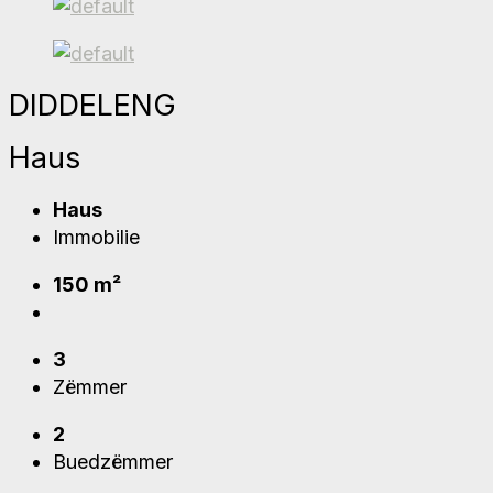
DIDDELENG
Haus
Haus
Immobilie
150 m²
3
Zëmmer
2
Buedzëmmer