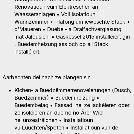
Renovatioun vum Elektreschen an
Waasseranlagen • Voll Isolatioun:
Wunnzëmmer + Plafong um ieweschte Stack +
d’Maueren • Duebel- a Dräifachverglasung
mat Jalousien. • Gaskessel 2015 installéiert gin
, Buedemheizung ass och op all Stack
installéiert.
Aarbechten dei nach ze plangen sin
Kichen- a Buedzëmmerrenovéierungen (Dusch,
Buedzëmmer) • Buedemheizung •
Buedembelag • Fassad: nei ze lackéieren oder
ze isoléieren an duerno no Ärer Wiel
nei unzesträichen • Installatioun
vu Luuchten/Spoten • Installatioun vun de