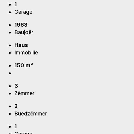
1
Garage
1963
Baujoër
Haus
Immobilie
150 m²
3
Zëmmer
2
Buedzëmmer
1
Garage