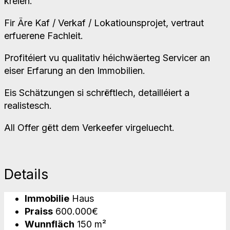
kréien.
Fir Äre Kaf / Verkaf / Lokatiounsprojet, vertraut
erfuerene Fachleit.
Profitéiert vu qualitativ héichwäerteg Servicer an
eiser Erfarung an den Immobilien.
Eis Schätzungen si schrëftlech, detailléiert a
realistesch.
All Offer gëtt dem Verkeefer virgeluecht.
Details
Immobilie
Haus
Praiss
600.000€
Wunnfläch
150 m²