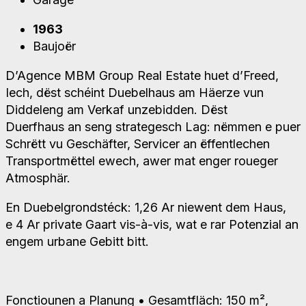
1963
Baujoër
D’Agence MBM Group Real Estate huet d’Freed,
Iech, dëst schéint Duebelhaus am Häerze vun
Diddeleng am Verkaf unzebidden. Dëst
Duerfhaus an seng strategesch Lag: nëmmen e puer
Schrëtt vu Geschäfter, Servicer an ëffentlechen
Transportmëttel ewech, awer mat enger roueger
Atmosphär.
En Duebelgrondstéck: 1,26 Ar niewent dem Haus,
e 4 Ar private Gaart vis-à-vis, wat e rar Potenzial an
engem urbane Gebitt bitt.
Fonctiounen a Planung • Gesamtfläch: 150 m²,