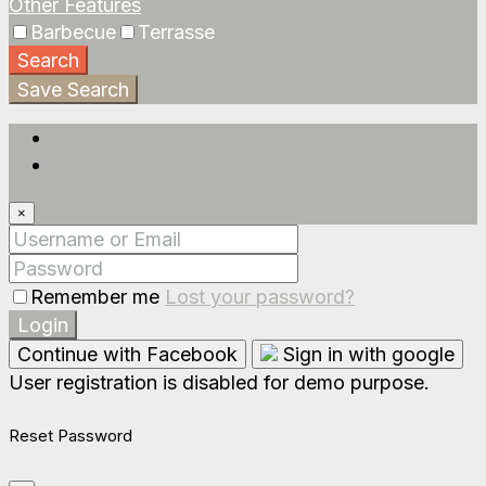
Other Features
Barbecue
Terrasse
Search
Save Search
Login
Register
×
Remember me
Lost your password?
Login
Continue with Facebook
Sign in with google
User registration is disabled for demo purpose.
Reset Password