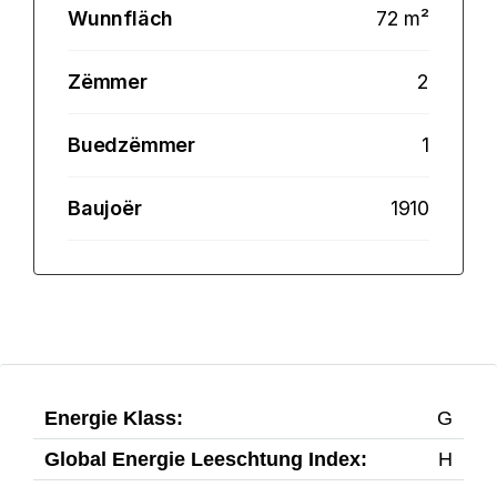
Wunnfläch
72 m²
Zëmmer
2
Buedzëmmer
1
Baujoër
1910
Energie Klass:
G
Global Energie Leeschtung Index:
H