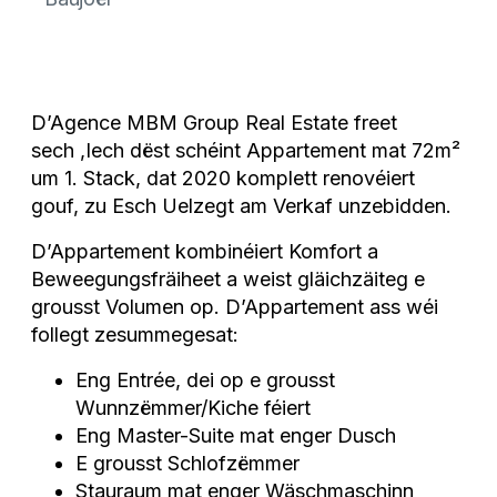
D’Agence MBM Group Real Estate freet
sech ,Iech dëst schéint Appartement mat 72m²
um 1. Stack, dat 2020 komplett renovéiert
gouf, zu Esch Uelzegt am Verkaf unzebidden.
D’Appartement kombinéiert Komfort a
Beweegungsfräiheet a weist gläichzäiteg e
grousst Volumen op. D’Appartement ass wéi
follegt zesummegesat:
Eng Entrée, dei op e grousst
Wunnzëmmer/Kiche féiert
Eng Master-Suite mat enger Dusch
E grousst Schlofzëmmer
Stauraum mat enger Wäschmaschinn