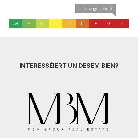
H | Energy class G
A+
A
B
C
D
E
F
G
H
INTERESSÉIERT UN DESEM BIEN?