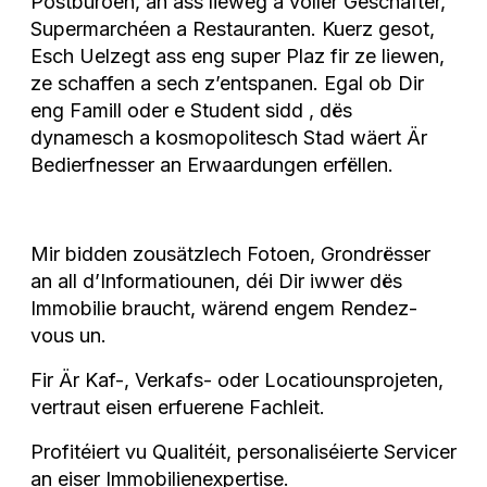
Postbüroen, an ass lieweg a voller Geschäfter,
Supermarchéen a Restauranten. Kuerz gesot,
Esch Uelzegt ass eng super Plaz fir ze liewen,
ze schaffen a sech z’entspanen. Egal ob Dir
eng Famill oder e Student sidd , dës
dynamesch a kosmopolitesch Stad wäert Är
Bedierfnesser an Erwaardungen erfëllen.
Mir bidden zousätzlech Fotoen, Grondrësser
an all d’Informatiounen, déi Dir iwwer dës
Immobilie braucht, wärend engem Rendez-
vous un.
Fir Är Kaf-, Verkafs- oder Locatiounsprojeten,
vertraut eisen erfuerene Fachleit.
Profitéiert vu Qualitéit, personaliséierte Servicer
an eiser Immobilienexpertise.