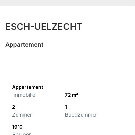
ESCH-UELZECHT
Appartement
Appartement
Immobilie
72 m²
2
1
Zëmmer
Buedzëmmer
1910
Baujoër