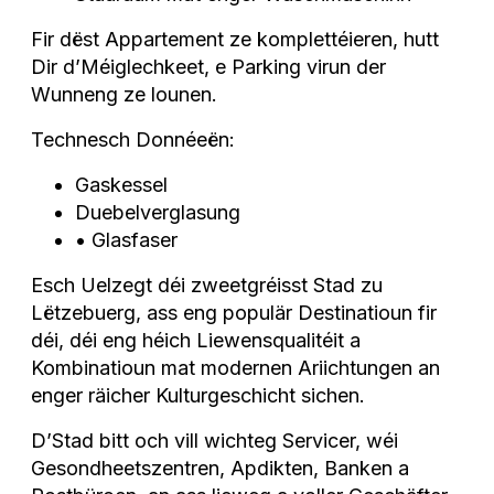
Fir dëst Appartement ze komplettéieren, hutt
Dir d’Méiglechkeet, e Parking virun der
Wunneng ze lounen.
Technesch Donnéeën:
Gaskessel
Duebelverglasung
• Glasfaser
Esch Uelzegt déi zweetgréisst Stad zu
Lëtzebuerg, ass eng populär Destinatioun fir
déi, déi eng héich Liewensqualitéit a
Kombinatioun mat modernen Ariichtungen an
enger räicher Kulturgeschicht sichen.
D’Stad bitt och vill wichteg Servicer, wéi
Gesondheetszentren, Apdikten, Banken a