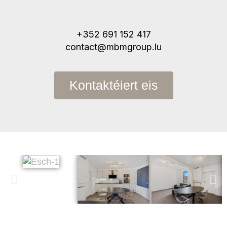
+352 691 152 417
contact@mbmgroup.lu
Kontaktéiert eis