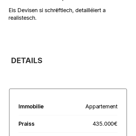
Eis Devisen si schrëftlech, detailléiert a
realistesch.
DETAILS
Immobilie
Appartement
Praiss
435.000€