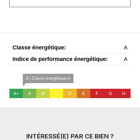
Classe énergétique:
A
Indice de performance énergétique:
A
A | Classe énergétique A
A+
A
B
C
D
E
F
G
H
INTÉRESSÉ(E) PAR CE BIEN ?