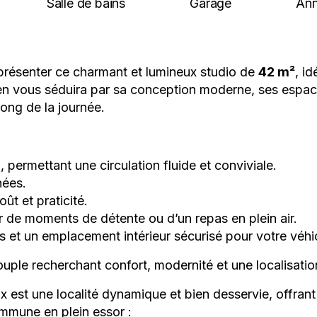
Salle de bains
Garage
Ann
présenter ce charmant et lumineux studio de
42 m
²
, i
ien vous séduira par sa conception moderne, ses espa
long de la journée.
 permettant une circulation fluide et conviviale.
nées.
t et praticité.
r de moments de détente ou d’un repas en plein air.
et un emplacement intérieur sécurisé pour votre véhi
uple recherchant confort, modernité et une localisatio
est une localité dynamique et bien desservie, offrant 
ommune en plein essor :