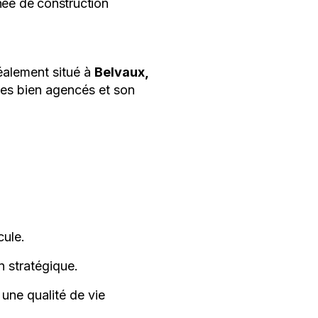
ée de construction
déalement situé à
Belvaux,
ces bien agencés et son
cule.
n stratégique.
une qualité de vie