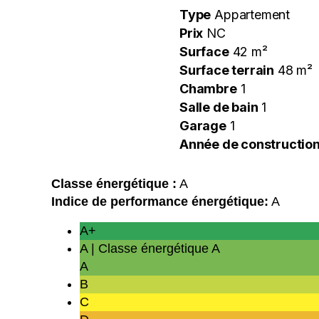
Type
Appartement
Prix
NC
Surface
42 m²
Surface terrain
48 m²
Chambre
1
Salle de bain
1
Garage
1
Année de constructio
Classe énergétique :
A
Indice de performance énergétique:
A
A+
A | Classe énergétique A
A
B
C