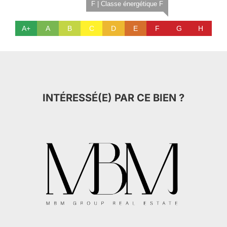
F | Classe énergétique F
A+
A
B
C
D
E
F
G
H
INTÉRESSÉ(E) PAR CE BIEN ?