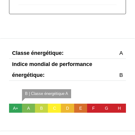
Classe énergétique:
A
Indice mondial de performance
énergétique:
B
B | Classe énergétique A
A+
A
B
C
D
E
F
G
H