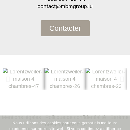
contact@mbmgroup.lu
Contacter
Mentions légales
|
Politique de confidentialité
|
Barème
Nous utilisons des cookies pour vous garantir la meilleure
des commissions
expérience sur notre site web. Si vous continuez à utiliser ce