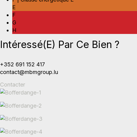
E
F
G
H
Intéressé(e) Par Ce Bien ?
+352 691 152 417
contact@mbmgroup.lu
Contacter