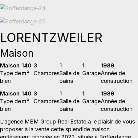
LORENTZWEILER
Maison
Maison
140
3
1
1
1989
Type de
m²
Chambres
Salle de
Garage
Année de
bien
bains
construction
Maison
140
3
1
1
1989
Type de
m²
Chambres
Salle de
Garage
Année de
bien
bains
construction
L’agence MBM Group Real Estate a le plaisir de vous
proposer à la vente cette splendide maison
entièrement rénovée en 2022, située à Bofferdange,