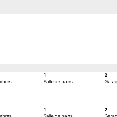
1
2
mbres
Salle de bains
Gara
1
2
mbres
Salle de bains
Gara