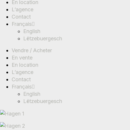
En location
L’agence
Contact
Français
English
Lëtzebuergesch
Vendre / Acheter
En vente
En location
L’agence
Contact
Français
English
Lëtzebuergesch