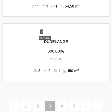
1
1
1
54,50 m²
A
VENDRE
DUDELANGE
600.000€
MAISON
3
2
1
150 m²
1
2
3
4
5