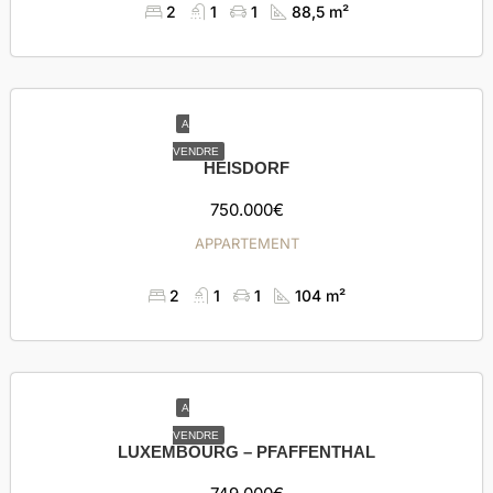
2
1
1
88,5 m²
A
VENDRE
HEISDORF
750.000€
APPARTEMENT
2
1
1
104 m²
A
VENDRE
LUXEMBOURG – PFAFFENTHAL