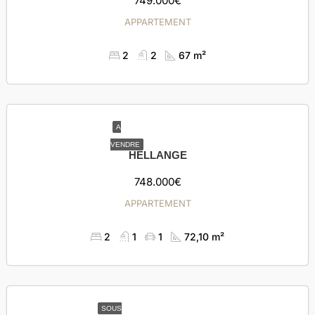
749.000€
APPARTEMENT
2
2
67 m²
A
VENDRE
HELLANGE
748.000€
APPARTEMENT
2
1
1
72,10 m²
SOUS