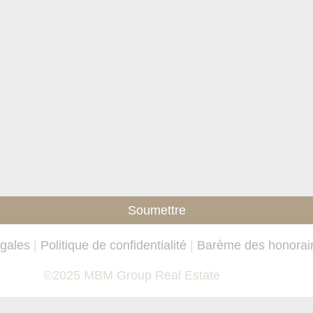
Soumettre
égales
|
Politique de confidentialité
|
Barème des honorai
©2025 MBM Group Real Estate