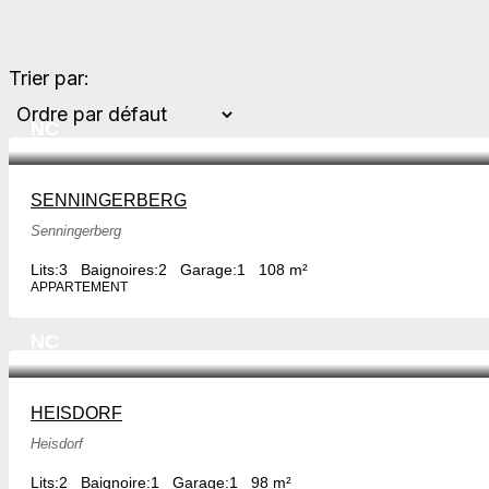
Trier par:
NC
SENNINGERBERG
Senningerberg
Lits:
3
Baignoires:
2
Garage:
1
108 m²
APPARTEMENT
NC
HEISDORF
Heisdorf
Lits:
2
Baignoire:
1
Garage:
1
98 m²