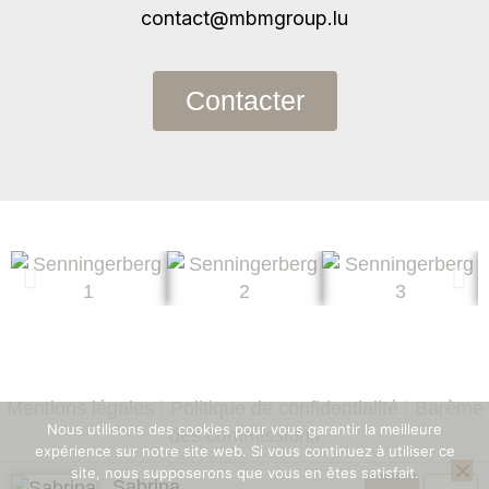
contact@mbmgroup.lu
Contacter
Mentions légales
|
Politique de confidentialité
|
Barème
Nous utilisons des cookies pour vous garantir la meilleure
des commissions
expérience sur notre site web. Si vous continuez à utiliser ce
site, nous supposerons que vous en êtes satisfait.
©2025 MBM Group Real Estate
Sabrina