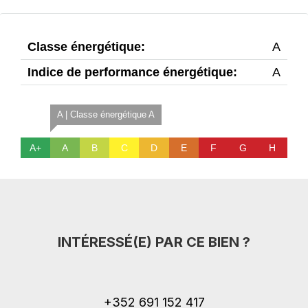
Classe énergétique:
A
Indice de performance énergétique:
A
A | Classe énergétique A
A+
A
B
C
D
E
F
G
H
INTÉRESSÉ(E) PAR CE BIEN ?
+352 691 152 417