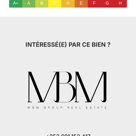
A+
A
B
C
D
E
F
G
H
INTÉRESSÉ(E) PAR CE BIEN ?