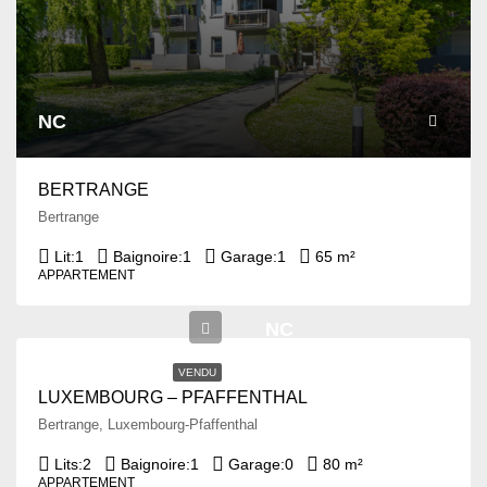
NC
BERTRANGE
Bertrange
Lit:
1
Baignoire:
1
Garage:
1
65 m²
APPARTEMENT
NC
VENDU
LUXEMBOURG – PFAFFENTHAL
Bertrange, Luxembourg-Pfaffenthal
Lits:
2
Baignoire:
1
Garage:
0
80 m²
APPARTEMENT