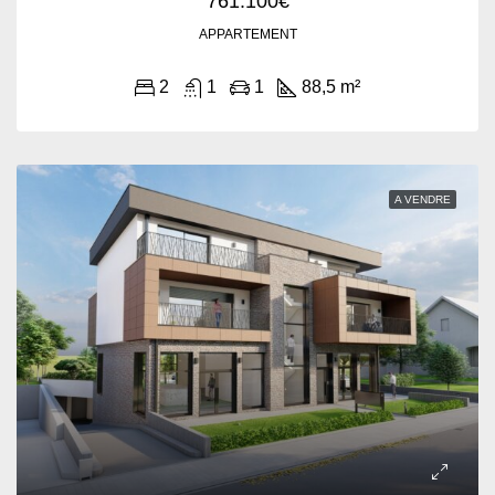
761.100€
APPARTEMENT
2
1
1
88,5 m²
A VENDRE