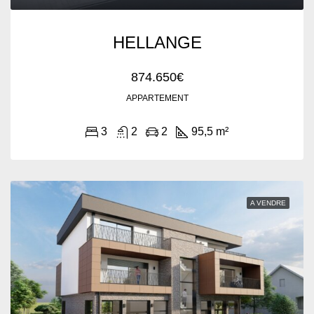
HELLANGE
874.650€
APPARTEMENT
3
2
2
95,5 m²
A VENDRE