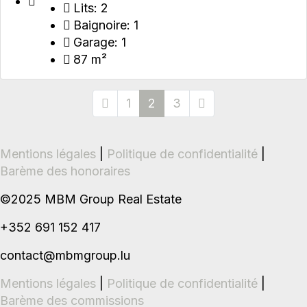
Lits:
2
Baignoire:
1
Garage:
1
87 m²
1
2
3
Mentions légales
|
Politique de confidentialité
|
Barème des honoraires
©2025 MBM Group Real Estate
+352 691 152 417
contact@mbmgroup.lu
Mentions légales
|
Politique de confidentialité
|
Barème des commissions