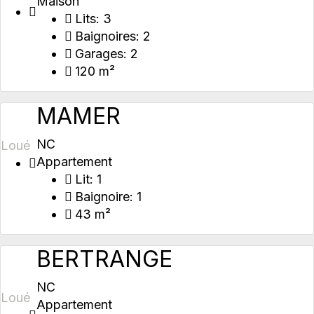
Maison
Lits:
3
Baignoires:
2
Garages:
2
120 m²
MAMER
NC
Loué
Appartement
Lit:
1
Baignoire:
1
43 m²
BERTRANGE
NC
Loué
Appartement