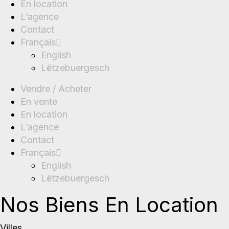
En location
L’agence
Contact
Français
English
Lëtzebuergesch
Vendre / Acheter
En vente
En location
L’agence
Contact
Français
English
Lëtzebuergesch
Nos Biens En Location
Villes