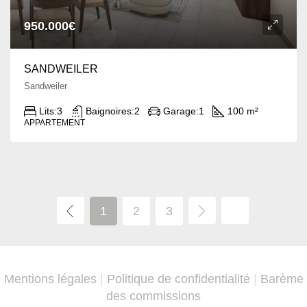
950.000€
SANDWEILER
Sandweiler
Lits:
3
Baignoires:
2
Garage:
1
100 m²
APPARTEMENT
1
2
3
Mentions légales
|
Politique de confidentialité
|
Barème
des commissions