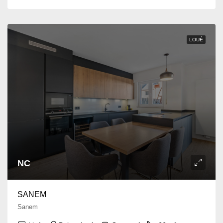
LOUÉ
NC
SANEM
Sanem