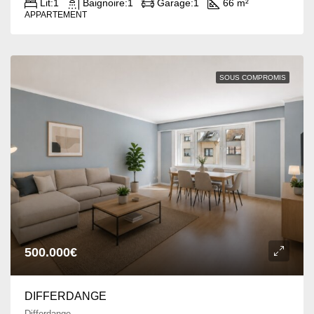
Lit:
1
Baignoire:
1
Garage:
1
66 m²
APPARTEMENT
SOUS COMPROMIS
500.000€
DIFFERDANGE
Differdange