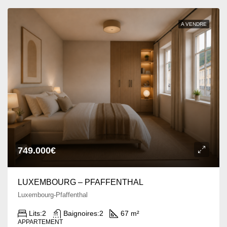
A VENDRE
749.000€
LUXEMBOURG – PFAFFENTHAL
Luxembourg-Pfaffenthal
Lits:
2
Baignoires:
2
67 m²
APPARTEMENT