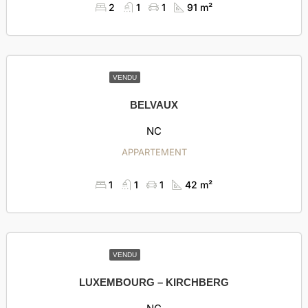
2
1
1
91 m²
VENDU
BELVAUX
NC
APPARTEMENT
1
1
1
42 m²
VENDU
LUXEMBOURG – KIRCHBERG