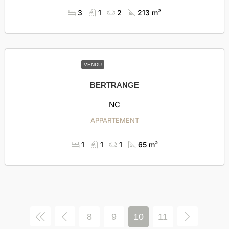
3
1
2
213 m²
VENDU
BERTRANGE
NC
APPARTEMENT
1
1
1
65 m²
8
9
10
11