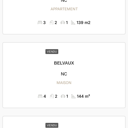
NC
APPARTEMENT
3
2
1
139 m2
VENDU
BELVAUX
NC
MAISON
4
2
1
144 m²
VENDU